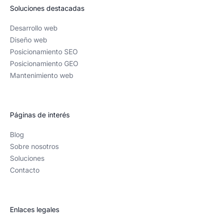
Soluciones destacadas
Alejandro Burgos
Desarrollo web
CRM & automation team lead
Diseño web
Posicionamiento SEO
Posicionamiento GEO
Jesús realizó la imagen corporativa y el diseño
Mantenimiento web
web de mi empresa. Los resultados son
asombrosos.
Páginas de interés
Desde el principio ha sido capaz de entender
Blog
las necesidades de la empresa con una
Sobre nosotros
metodología y una forma de comunicación que
Soluciones
ha sido muy buena.
Contacto
Además del buen trato, el trabajo colaborativo y
la buena forma de trabajar, el diseño y las
Enlaces legales
funcionalidades últimas tienen un gran nivel