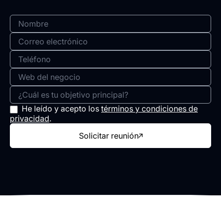
encargamos trabajo
Solicitar
reunión
Rafael González
CEO en Editeca
Trabajo con el equipo de Coliseo Digital desde
He leído y acepto los
términos y condiciones de
hace años para proyectos de diseño y
privacidad
.
programación web y el resultado siempre ha
Solicitar reunión
sido de mucha calidad. Se adaptan a las
necesidades de la marca, teniendo en cuenta
criterios tanto creativos como funcionales de la
plataforma. Muy recomendable.