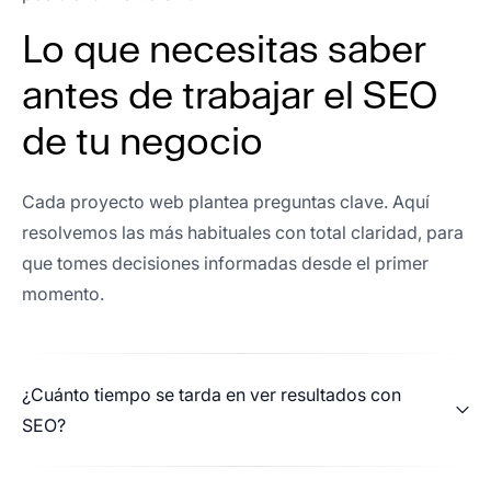
Equipo super comprometido y eficiente. Gracias
Lo que necesitas saber
por el apoyo.
antes de trabajar el SEO
de tu negocio
Pedro Redondo
Director de canal en Inforges
Cada proyecto web plantea preguntas clave. Aquí
resolvemos las más habituales con total claridad, para
que tomes decisiones informadas desde el primer
Una gran experiencia en todos los aspectos que
momento.
han estado involucrados en el servicio. Atención
rápida y eficaz, trabajo realizado dentro de los
plazos acordados y un servicio post-venta
¿Cuánto tiempo se tarda en ver resultados con
agradable. Coliseo Digital ha sido un gran
SEO?
equipo con el que colaborar.
Respecto al servicio en si mismo, en mi caso fue