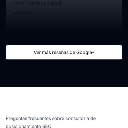
100%! Gracias equipo!!!!.
Marta Yerud
Responsable de Visita médica
Ver más reseñas de Google
Comprometidos y profesionales
Pablo Chancosa
Técnico administrativo
Preguntas frecuentes sobre consultoría de
posicionamiento SEO