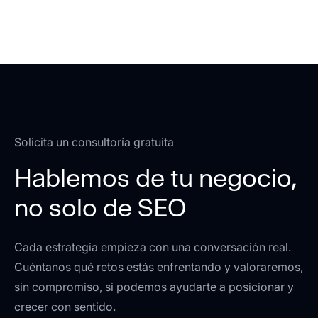
práctica), por lo fácil que me lo han puesto para
su desarrollo , para comunicarnos, para
cambios de última hora… Actualmente me llevan
el mantenimiento y con un simple WhatsApp, en
un momento ya tengo lo que necesito! 100%
recomendable!!
Solicita un consultoría gratuita
Hablemos de tu negocio,
Eugenia Prieto
no solo de SEO
CEO Medicina Estética Dra. Prieto
Cada estrategia empieza con una conversación real.
Cuéntanos qué retos estás enfrentando y valoraremos,
Muy contentos, por su profesionalidad, su
sin compromiso, si podemos ayudarte a posicionar y
cercanía y rapidez. Siempre que lo necesitamos,
crecer con sentido.