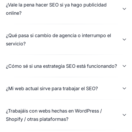
¿Vale la pena hacer SEO si ya hago publicidad
un rediseño integral de la pagina web, enfocado
online?
a la optimización de UX. He quedado muy
contento con el resultado final y sin duda
volveré a elegir al equipo para futuros
¿Qué pasa si cambio de agencia o interrumpo el
proyectos que requieran de su conocimiento y
servicio?
profesionalidad.
¿Cómo sé si una estrategia SEO está funcionando?
Vicente Martinez
Investment account
¿Mi web actual sirve para trabajar el SEO?
Han realizado el diseño web de mi clínica y
¿Trabajáis con webs hechas en WordPress /
estoy encantada por su profesionalidad, por el
Shopify / otras plataformas?
resultado ( web elegante, operativa, funcional,