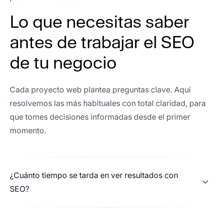
Equipo super comprometido y eficiente. Gracias
Lo que necesitas saber
por el apoyo.
antes de trabajar el SEO
de tu negocio
Pedro Redondo
Director de canal en Inforges
Cada proyecto web plantea preguntas clave. Aquí
resolvemos las más habituales con total claridad, para
que tomes decisiones informadas desde el primer
Una gran experiencia en todos los aspectos que
momento.
han estado involucrados en el servicio. Atención
rápida y eficaz, trabajo realizado dentro de los
plazos acordados y un servicio post-venta
¿Cuánto tiempo se tarda en ver resultados con
agradable. Coliseo Digital ha sido un gran
SEO?
equipo con el que colaborar.
Respecto al servicio en si mismo, en mi caso fue