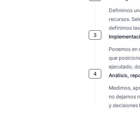
Definimos una
recursos. Sel
definimos las
3
Implementaci
Ponemos en m
que posicion
ejecutado, d
4
Análisis, rep
Medimos, apr
no dejamos na
y decisiones