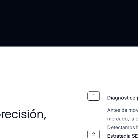
1
Diagnóstico 
Antes de move
recisión,
mercado, la c
Detectamos b
2
Estrategia S