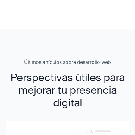
Eugenia Prieto
CEO Medicina Estética Dra. Prieto
Muy contentos, por su profesionalidad, su
cercanía y rapidez. Siempre que lo necesitamos,
Últimos artículos sobre desarrollo web
encargamos trabajo
Perspectivas útiles para
mejorar tu presencia
Rafael González
digital
CEO en Editeca
Trabajo con el equipo de Coliseo Digital desde