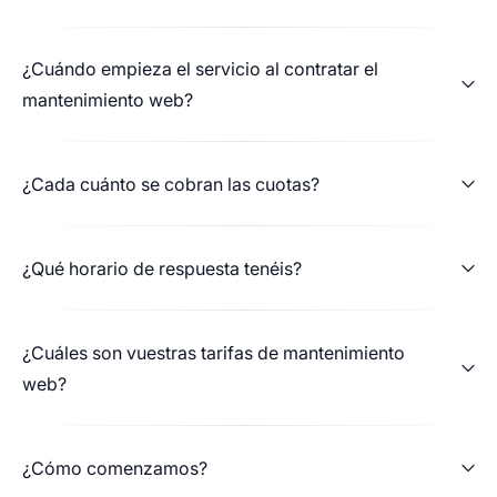
Una gran experiencia en todos los aspectos que
han estado involucrados en el servicio. Atención
¿Cuándo empieza el servicio al contratar el
rápida y eficaz, trabajo realizado dentro de los
mantenimiento web?
plazos acordados y un servicio post-venta
agradable. Coliseo Digital ha sido un gran
equipo con el que colaborar.
¿Cada cuánto se cobran las cuotas?
Respecto al servicio en si mismo, en mi caso fue
¿Qué horario de respuesta tenéis?
un rediseño integral de la pagina web, enfocado
a la optimización de UX. He quedado muy
contento con el resultado final y sin duda
¿Cuáles son vuestras tarifas de mantenimiento
volveré a elegir al equipo para futuros
web?
proyectos que requieran de su conocimiento y
profesionalidad.
¿Cómo comenzamos?