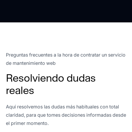
Pablo Chancosa
Técnico administrativo
Preguntas frecuentes a la hora de contratar un servicio
de mantenimiento web
Equipo super comprometido y eficiente. Gracias
Resolviendo dudas
por el apoyo.
reales
Aquí resolvemos las dudas más habituales con total
Pedro Redondo
claridad, para que tomes decisiones informadas desde
Director de canal en Inforges
el primer momento.