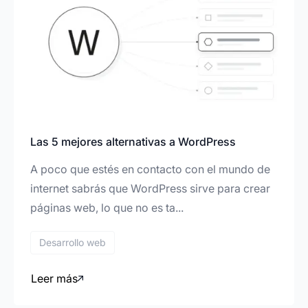
hace años para proyectos de diseño y
programación web y el resultado siempre ha
sido de mucha calidad. Se adaptan a las
necesidades de la marca, teniendo en cuenta
criterios tanto creativos como funcionales de la
plataforma. Muy recomendable.
Las 5 mejores alternativas a WordPress
A poco que estés en contacto con el mundo de
Alejandro Burgos
internet sabrás que WordPress sirve para crear
CRM & automation team lead
páginas web, lo que no es ta...
Desarrollo web
Jesús realizó la imagen corporativa y el diseño
web de mi empresa. Los resultados son
Leer más
asombrosos.