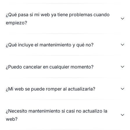
Vicente Martinez
¿Qué pasa si mi web ya tiene problemas cuando
Investment account
empiezo?
Han realizado el diseño web de mi clínica y
¿Qué incluye el mantenimiento y qué no?
estoy encantada por su profesionalidad, por el
resultado ( web elegante, operativa, funcional,
¿Puedo cancelar en cualquier momento?
práctica), por lo fácil que me lo han puesto para
su desarrollo , para comunicarnos, para
cambios de última hora… Actualmente me llevan
¿Mi web se puede romper al actualizarla?
el mantenimiento y con un simple WhatsApp, en
un momento ya tengo lo que necesito! 100%
recomendable!!
¿Necesito mantenimiento si casi no actualizo la
web?